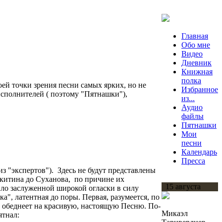
Главная
Обо мне
Видео
Дневник
Книжная
полка
оей точки зрения песни самых ярких, но не
Избранное
исполнителей ( поэтому "Пятнашки"),
из...
Аудио
файлы
Пятнашки
Мои
песни
Календарь
Пресса
из "экспертов"). Здесь не будут представлены
икитина до Суханова, по причине их
15 августа
ило заслуженной широкой огласки в силу
", латентная до поры. Первая, разумеется, по
нь обеднеет на красивую, настоящую Песню. По-
Микаэл
ятнал: