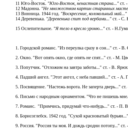
11 Юго-Восток.
"Юго-Восток, ненастная страна..."
ст.
12 Мадонна.
"Не множеством картин старинных мастер
13 Винница. 1944 год.
"Воскресение, колокольный май..."
14 Деревенька.
"Деревенька спит под вербами..."
ст. - С.
15 Ослепительное.
"Я тело в кресло уроню..."
ст. - Н.Гум
1. Городской романс. "Из переулка сразу в сон..." ст. - 
2. Окно. "Вот опять окно, где опять не спят..." ст. - М. Ц
3. Попутчик. "Отложим на завтра заботы..." ст. - В. Ярю
4. Падший ангел. "Этот ангел, с неба павший..." ст. - А. 
5. Посвящение. "Настежь ворота. Не заперта дверь..." ст
6. Письмо с народным орнаментом. "Что не пишешь мне...
7. Романс. "Примчись, придумай что-нибудь..." ст. - П. 
8. Борисоглебск. 1942 год. "Сухой красноватый бурьян..."
9. Россия. "Россия ты моя. И дождь сродни потопу..." ст