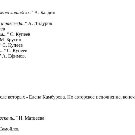
овою лошадью.."
А. Балдин
и навсегда.."
А. Дидуров
еев
м..."
С. Купеев
М. Брусин
"
С. Купеев
.."
С. Купеев
"
А. Ефимов.
е которых - Елена Камбурова. Но авторское исполнение, конеч
вскачь.."
Н. Матвеева
Самойлов