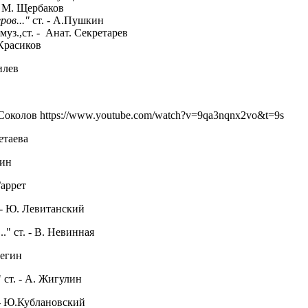
 - М. Щербаков
ов..."
ст. - А.Пушкин
муз.,ст. - Анат. Секретарев
 Красиков
илев
В. Соколов https://www.youtube.com/watch?v=9qa3nqnx2vo&t=9s
ветаева
хин
Гаррет
. - Ю. Левитанский
" ст. - В. Невинная
Вегин
 ст. - А. Жигулин
. - Ю.Кублановский