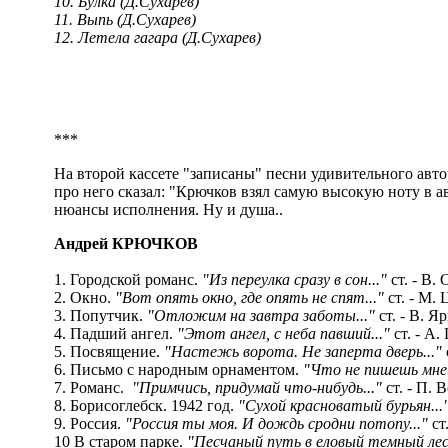
10. Булка (Д.Сухарев)
11. Выпь (Д.Сухарев)
12. Летела гагара (Д.Сухарев)
***
На второй кассете "записаны" песни удивительного авт
про него сказал: "Крючков взял самую высокую ноту в а
нюансы исполнения. Ну и душа..
Андрей КРЮЧКОВ
1. Городской романс.
"Из переулка сразу в сон..."
ст. - В.
2. Окно.
"Вот опять окно, где опять не спят..."
ст. - М.
3. Попутчик.
"Отложим на завтра заботы..."
ст. - В. 
4. Падший ангел.
"Этот ангел, с неба павший..."
ст. - А.
5. Посвящение.
"Настежь ворота. Не заперта дверь..."
6. Письмо с народным орнаментом.
"Что не пишешь мне.
7. Романс.
"Примчись, придумай что-нибудь..."
ст. - П. 
8. Борисоглебск. 1942 год.
"Сухой красноватый бурьян...
9. Россия.
"Россия ты моя. И дождь сродни потопу..."
ст
10 В старом парке.
"Песчаный путь в еловый темный лес.