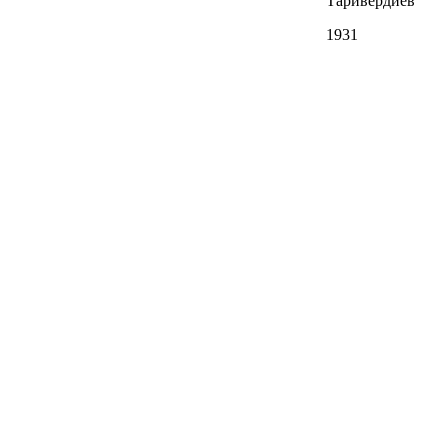
Таривердиев
1931