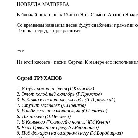
НОВЕЛЛА МАТВЕЕВА
В ближайших планах 15-шки Яны Симон, Антона Яржом
Со временем названия песен будут снабжены прямыми сс
Теперь вперед, к прекрасному.
***
На этой кассете - песни Сергея. К манере его исполнения
Сергей ТРУХАНОВ
1. Я буду помнить тебя (Г.Кружков)
2. Этот холодный октябрь (Г.Кружков)
3. Бабочка в госпитальном саду (А.Тарковский)
4. Стучит мотылек (Д.Новиков)
5. В небе лежит золотая луна (О.Нечаева)
6. Так темно (О.Нечаева)
7. В Коньково ("Соловей в ночи...")(М.Кукин)
8. Ехал Грека через реку (О.Родионова)
9. Под фонарем на сахарном снегу (М.Бородицкая)