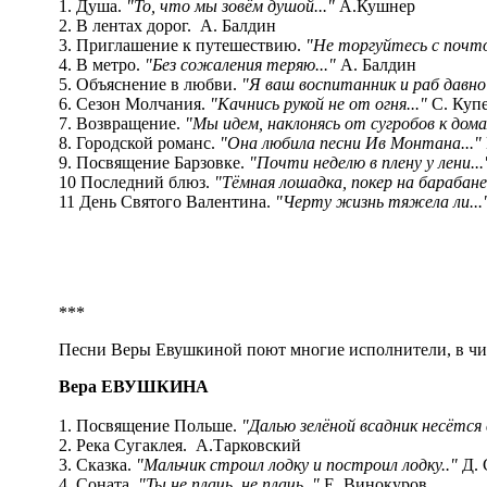
1. Душа.
"То, что мы зовём душой..."
А.Кушнер
2. В лентах дорог. А. Балдин
3. Приглашение к путешествию.
"Не торгуйтесь с почт
4. В метро.
"Без сожаления теряю..."
А. Балдин
5. Объяснение в любви.
"Я ваш воспитанник и раб давно 
6. Сезон Молчания.
"Качнись рукой не от огня..."
С. Куп
7. Возвращение.
"Мы идем, наклонясь от сугробов к дома
8. Городской романс.
"Она любила песни Ив Монтана..."
9. Посвящение Барзовке.
"Почти неделю в плену у лени...
10 Последний блюз.
"Тёмная лошадка, покер на барабане.
11 День Святого Валентина.
"Черту жизнь тяжела ли...
***
Песни Веры Евушкиной поют многие исполнители, в числ
Вера ЕВУШКИНА
1. Посвящение Польше.
"Далью зелёной всадник несётся 
2. Река Сугаклея. А.Тарковский
3. Сказка.
"Мальчик строил лодку и построил лодку.."
Д. 
4. Соната.
"Ты не плачь, не плачь.."
Е. Винокуров