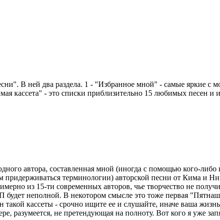
и". В ней два раздела. 1 - "Избранное мной" - самые яркие с м
мая кассета" - это списки приблизительно 15 любимых песен и 
 одного автора, составленная мной (иногда с помощью кого-либо 
ем придерживаться терминологии) авторской песни от Кима и Н
имерно из 15-ти современных авторов, чье творчество не получ
 будет неполной. В некотором смысле это тоже первая "Пятнашка
сен такой кассеты - срочно ищите ее и слушайте, иначе ваша жиз
ре, разумеется, не претендующая на полноту. Вот кого я уже зап