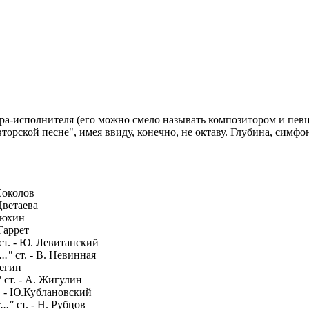
ора-исполнителя (его можно смело называть композитором и пе
вторской песне", имея ввиду, конечно, не октаву. Глубина, сим
 Соколов
 Цветаева
Ярюхин
 Гаррет
ст. - Ю. Левитанский
.."
ст. - В. Невинная
Вегин
"
ст. - А. Жигулин
. - Ю.Кублановский
.."
ст. - Н. Рубцов