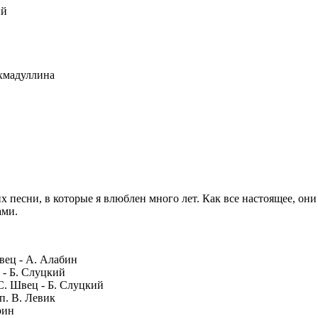
ий
хмадуллина
 песни, в которые я влюблен много лет. Как все настоящее, они
ами.
вец - А. Алабин
луцкий
. Швец - Б. Слуцкий
п. В. Левик
дрин