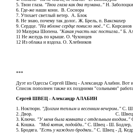
5. Твои глаза.
"Твои глаза как два тумана.."
Н. Заболоцк
6. Где-же наши кони. В. Соснора
7. Утихает светлый ветер. А. Блок
8. Не знаю, почему так долог.. Ж. Брель, п. Ваксмахер
9. Сердце.
"На яблоне сердце повисло моё.."
С. Кирсанов
10 Мазурка Шопена.
"Какая участь нас постигла.."
Б. А
11 Не желудь по крыше. О. Чухонцев
12 Из облака и вздоха. О. Хлебников
***
Дуэт из Одессы Сергей Швец - Александр Алабин. Вот их
Список пополнен также их поздними "сольными" работ
Сергей ШВЕЦ - Александр АЛАБИН
1. Ноктюрн.
"Долгим теплым и весенним вечером.."
С. Ш
2. Двор. С. Швец - Б. С
3. Ключи.
"У меня была комната с отдельным входом.."
С
4. Кошка.
"Мой котик, подойди.."
С. Швец - Ш. Бодлер, 
5. Бродяга.
"Есть у каждого бродяги.."
С. Швец - Д. Ке