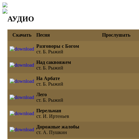
АУДИО
Скачать
Песня
Прослушать
Разговоры с Богом
ст. Б. Рыжий
Над саквояжем
ст. Б. Рыжий
На Арбате
ст. Б. Рыжий
Лего
ст. Б. Рыжий
Перельман
ст. И. Иртеньев
Дорожные жалобы
ст. А. Пушкин