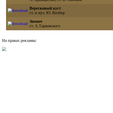
Вересковый куст
ст. и муз. Ю. Визбор
Зимнее
ст. А.Тарковского
На правах рекламы: