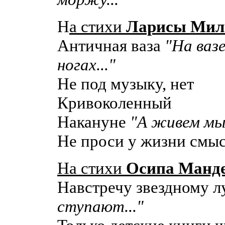
Н
а стихи
Ларисы Мил
Античная ваза
"На ваз
ногах..."
Не под музыку, нет
Кривоколенный
Накануне
"А живем мы 
Не проси у жизни смы
На стихи
Осипа Манд
Навстречу звездному 
ступают..."