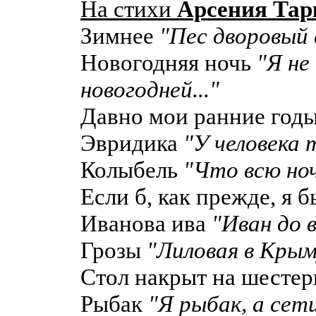
На стихи
Арсения Тар
Зимнее
"Пес дворовый с
Новогодняя ночь
"Я не
новогодней..."
Давно мои ранние год
Эвридика
"У человека 
Колыбель
"Что всю ноч
Если б, как прежде, я 
Иванова ива
"Иван до в
Грозы
"Лиловая в Крым
Стол накрыт на шесте
Рыбак
"Я рыбак, а сети