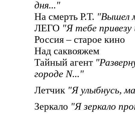
дня..."
На смерть Р.Т.
"Вышел м
ЛЕГО
"Я тебе привезу 
Россия – старое кино
Над саквояжем
Тайный агент
"Разверн
городе N..."
Летчик
"Я улыбнусь, мах
Зеркало
"Я зеркало про