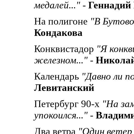
медалей..."
-
Геннадий 
На полигоне
"В Бутово,
Кондакова
Конквистадор
"Я конкв
железном..."
-
Николай
Календарь
"Давно ли по
Левитанский
Петербург 90-х
"На за
упокоился..."
-
Владим
Два ветра
"Один ветер 