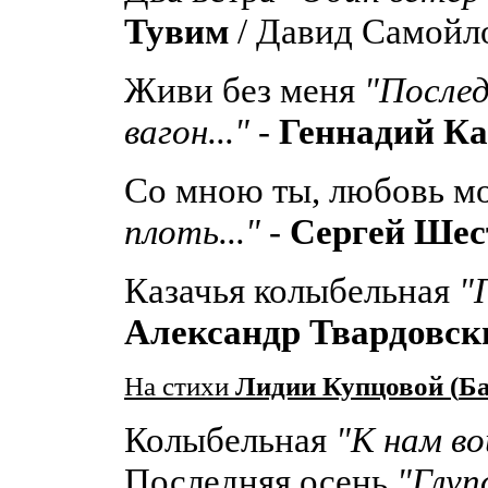
Тувим
/ Давид Самойл
Живи без меня
"Послед
вагон..."
-
Геннадий К
Со мною ты, любовь м
плоть..."
-
Сергей Шес
Казачья колыбельная
"
Александр Твардовск
На стихи
Лидии Купцовой (
Ба
Колыбельная
"К нам во
Последняя осень
"Глуп