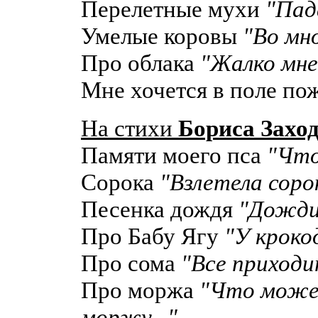
Перелетные мухи
"Пада
Умелые коровы
"Во мно
Про облака
"Жалко мне,
Мне хочется в поле по
На стихи
Бориса Захо
Памяти моего пса
"Что
Сорока
"Взлетела сорок
Песенка дождя
"Дождик
Про Бабу Ягу
"У крокод
Про сома
"Все приходит
Про моржа
"Что может
моржу..."