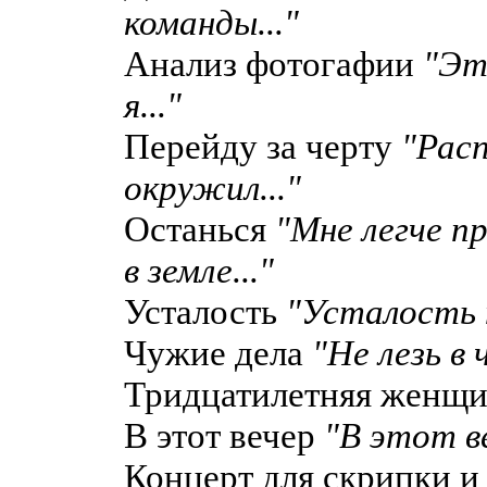
команды..."
Анализ фотогафии
"Эт
я..."
Перейду за черту
"Рас
окружил..."
Останься
"Мне легче п
в земле..."
Усталость
"Усталость п
Чужие дела
"Не лезь в 
Тридцатилетняя женщ
В этот вечер
"В этот в
Концерт для скрипки и