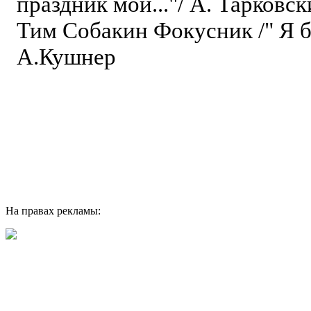
праздник мой..."/ А. Тарковск
Тим Собакин Фокусник /" Я б
А.Кушнер
На правах рекламы: