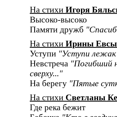
На стихи
Игоря Бяльс
Высоко-высоко
Памяти дружб
"Спасиб
На стихи
Ирины Евсы
Уступи
"Уступи лежак 
Невстреча
"Погибший 
сверху..."
На берегу
"Пятые сутк
На стихи
Светланы К
Где река бежит