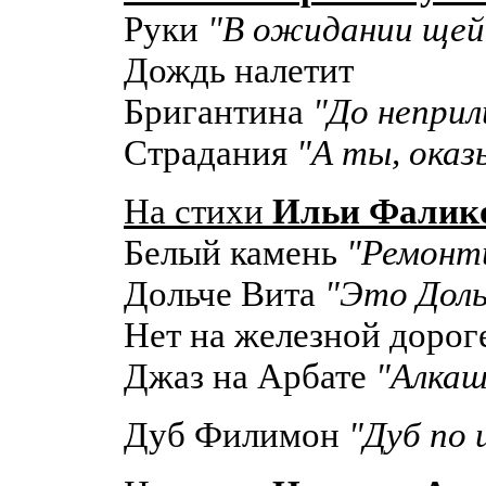
Руки
"В ожидании щей,
Дождь налетит
Бригантина
"До неприли
Страдания
"А ты, оказы
На стихи
Ильи Фалик
Белый камень
"Ремонти
Дольче Вита
"Это Доль
Нет на железной дорог
Джаз на Арбате
"Алкаш
Дуб Филимон
"Дуб по 