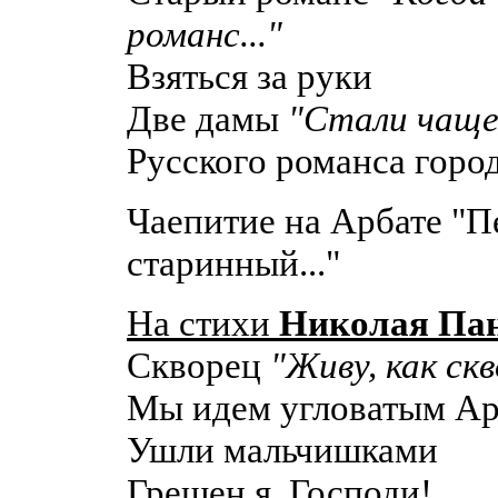
романс..."
Взяться за руки
Две дамы
"Стали чаще 
Русского романса горо
Чаепитие на Арбате "П
старинный..."
На стихи
Николая Па
Скворец
"Живу, как скв
Мы идем угловатым А
Ушли мальчишками
Грешен я, Господи!