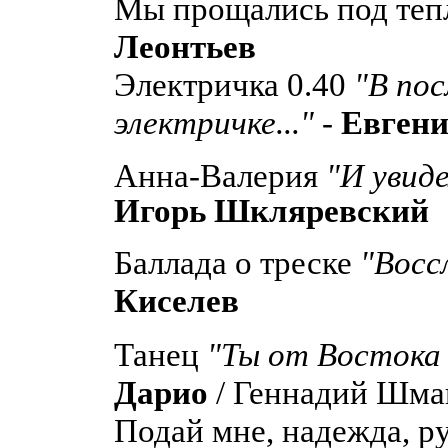
Мы прощались под тепл
Леонтьев
Электричка 0.40
"В по
электричке..."
-
Евгени
Анна-Валерия
"И увиде
Игорь Шкляревский
Баллада о треске
"Восс
Киселев
Танец
"Ты от Востока 
Дарио
/ Геннадий Шма
Подай мне, надежда, р