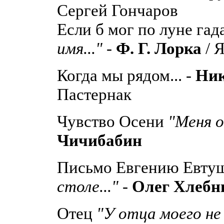
Сергей Гончаров
Если б мог по луне гада
имя..."
-
Ф. Г. Лорка
/ 
Когда мы рядом... -
Ник
Пастернак
Чувство Осени
"Меня о
Чичибабин
Письмо Евгению Евту
столе..."
-
Олег Хлебн
Отец
"У отца моего не