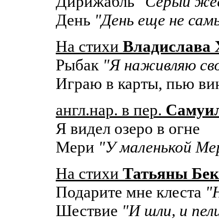
Дирижабль
"Серый жес
День
"День еще не самы
На стихи
Владислава 
Рыбак
"Я наживляю сво
Играю в карты, пью ви
англ.нар. в пер.
Самуи
Я видел озеро в огне
Мери
"У маленькой Мер
На стихи
Татьяны Бек
Подарите мне клеста
"
Шествие
"И шли, и пели