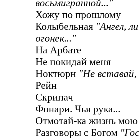
восьмигранной..."
Хожу по прошлому
Колыбельная
"Ангел, л
огонек..."
На Арбате
Не покидай меня
Ноктюрн
"Не вставай, 
Рейн
Скрипач
Фонари. Чья рука...
Отмотай-ка жизнь мою
Разговоры с Богом
"Го