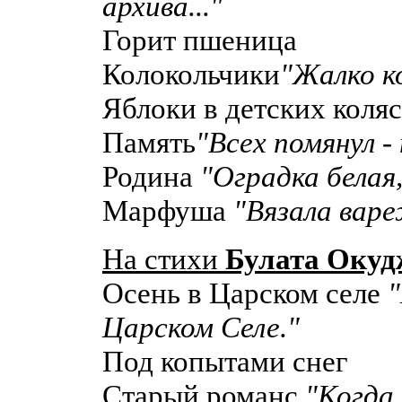
архива..."
Горит пшеница
Колокольчики
"Жалко ко
Яблоки в детских коля
Память
"Всех помянул - 
Родина
"Оградка белая,
Марфуша
"Вязала вар
На стихи
Булата Оку
Осень в Царском селе
"
Царском Селе."
Под копытами снег
Старый романс
"Когда