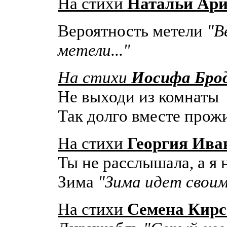
На стихи
Натальи Ар
Вероятность метели
"В
метели..."
На стихи
Иосифа Брод
Не выходи из комнаты
Так долго вместе прож
На стихи
Георгия Ива
Ты не расслышала, а я 
Зима
"Зима идет своим
На стихи
Семена Кирс