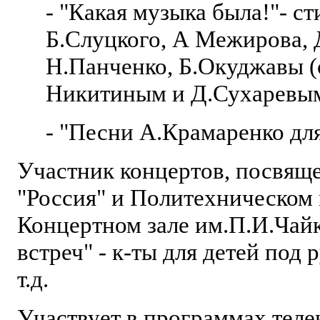
- "Какая музыка была!"- ст
Б.Слуцкого, А Межирова
Н.Панченко, Б.Окуджавы (
Никитиным и Д.Сухаревым
- "Песни А.Крамаренко для
Участник концертов, посвя
"Россия" и Политехническом 
Концертном зале им.П.И.Чай
встреч" - к-ты для детей под
т.д.
Участвует в программах теле