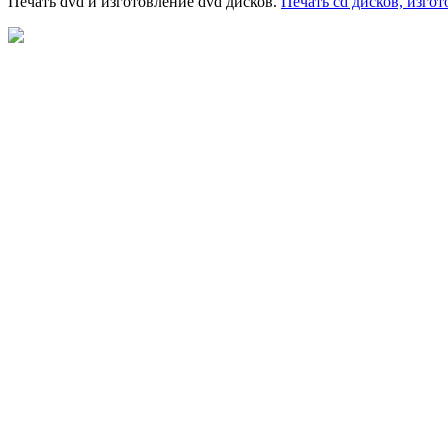
Печать dvd и изготовление dvd дисков.
Печать cd дисков, изго